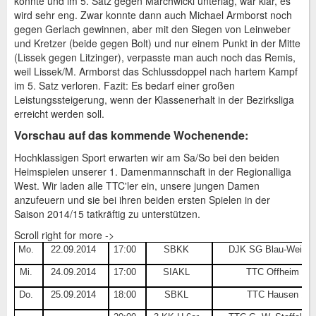
konnte und im 5. Satz gegen Marchwicki unterlag, war klar, es
wird sehr eng. Zwar konnte dann auch Michael Armborst noch
gegen Gerlach gewinnen, aber mit den Siegen von Leinweber
und Kretzer (beide gegen Bolt) und nur einem Punkt in der Mitte
(Lissek gegen Litzinger), verpasste man auch noch das Remis,
weil Lissek/M. Armborst das Schlussdoppel nach hartem Kampf
im 5. Satz verloren. Fazit: Es bedarf einer großen
Leistungssteigerung, wenn der Klassenerhalt in der Bezirksliga
erreicht werden soll.
Vorschau auf das kommende Wochenende:
Hochklassigen Sport erwarten wir am Sa/So bei den beiden
Heimspielen unserer 1. Damenmannschaft in der Regionalliga
West. Wir laden alle TTC'ler ein, unsere jungen Damen
anzufeuern und sie bei ihren beiden ersten Spielen in der
Saison 2014/15 tatkräftig zu unterstützen.
Scroll right for more ->
Mo.
22.09.2014
17:00
SBKK
DJK SG Blau-Weiß La
Mi.
24.09.2014
17:00
SIAKL
TTC Offheim 19
Do.
25.09.2014
18:00
SBKL
TTC Hausen 197