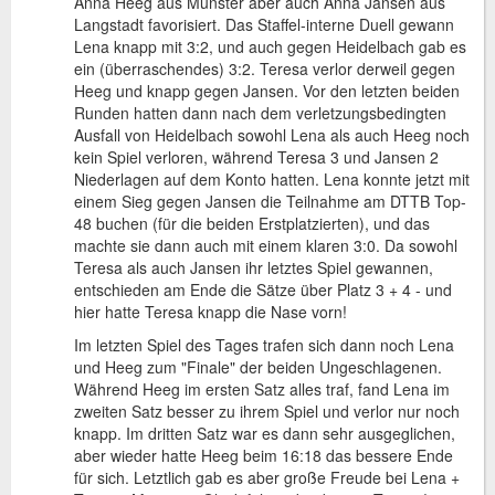
Anna Heeg aus Münster aber auch Anna Jansen aus
Langstadt favorisiert. Das Staffel-interne Duell gewann
Lena knapp mit 3:2, und auch gegen Heidelbach gab es
ein (überraschendes) 3:2. Teresa verlor derweil gegen
Heeg und knapp gegen Jansen. Vor den letzten beiden
Runden hatten dann nach dem verletzungsbedingten
Ausfall von Heidelbach sowohl Lena als auch Heeg noch
kein Spiel verloren, während Teresa 3 und Jansen 2
Niederlagen auf dem Konto hatten. Lena konnte jetzt mit
einem Sieg gegen Jansen die Teilnahme am DTTB Top-
48 buchen (für die beiden Erstplatzierten), und das
machte sie dann auch mit einem klaren 3:0. Da sowohl
Teresa als auch Jansen ihr letztes Spiel gewannen,
entschieden am Ende die Sätze über Platz 3 + 4 - und
hier hatte Teresa knapp die Nase vorn!
Im letzten Spiel des Tages trafen sich dann noch Lena
und Heeg zum "Finale" der beiden Ungeschlagenen.
Während Heeg im ersten Satz alles traf, fand Lena im
zweiten Satz besser zu ihrem Spiel und verlor nur noch
knapp. Im dritten Satz war es dann sehr ausgeglichen,
aber wieder hatte Heeg beim 16:18 das bessere Ende
für sich. Letztlich gab es aber große Freude bei Lena +