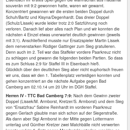
souverän mit 9:2 gewonnen hatte, waren wir gewarnt.
Konzentriert gewannen wir die ersten beiden Doppel durch
Schuh/Baritz und Kisyna/Degenhardt. Das dreier Doppel
(Schulz/Lissek) wurde leider trotz 2:0 Satzführung noch
verloren. Danach lief aber alles nach Plan und wir konnten die
nächsten 4 Einzel etwas unerwartet deutlich gewinnen (jeweils
mit 3:1). Anschließend musste nur Ersatzspieler Martin Lissek
dem nervenstarken Rüdiger Gattinger zum Sieg gratulieren.
Denn auch im 2. Teil war das Staffeler vordere Paarkreuz nicht
zu schlagen und gewann die folgenden beiden Partien. So dass
es zum Schluss 2:9 für Staffel III in Eisenbach hieß.
Glücklich über den deutlichen Sieg aber nicht euphorisch freuen
wir uns, dass wir den 1. Tabellenplatz verteidigen konnten und
gehen konzentriert an die nächste Aufgabe gegen Bad
Camberg am 02.10.14 um 20 Uhr im DGH Staffel.
Herren IV - TTC Bad Camberg 7:9:
Nach dem Gewinn zweier
Doppel (Lissek/M. Armborst, Kretzer/S. Armborst) und dem Sieg
von "Ersatzfrau" Sabine Reinhardt im vorderen Paarkreuz
gegen Gerlach glaubte man sich schon auf der Siegerstraße.
Als dann aber Sigi Armborst in der Mitte gegen Lottermann
unterlag und Günther Kretzer zwei Matchbälle nicht verwerten