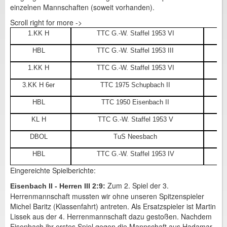
einzelnen Mannschaften (soweit vorhanden).
Scroll right for more ->
1.KK H
TTC G.-W. Staffel 1953 VI
HBL
TTC G.-W. Staffel 1953 III
1.KK H
TTC G.-W. Staffel 1953 VI
3.KK H 6er
TTC 1975 Schupbach II
HBL
TTC 1950 Eisenbach II
KL H
TTC G.-W. Staffel 1953 V
DBOL
TuS Neesbach
HBL
TTC G.-W. Staffel 1953 IV
Eingereichte Spielberichte:
Zum 2. Spiel der 3.
Eisenbach II - Herren III 2:9:
Herrenmannschaft mussten wir ohne unseren Spitzenspieler
Michel Baritz (Klassenfahrt) antreten. Als Ersatzspieler ist Martin
Lissek aus der 4. Herrenmannschaft dazu gestoßen. Nachdem
Eisenbach ihr erstes Spiel gegen die Mannschaft aus Hadamar