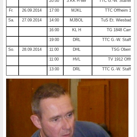
20:00
3.KK H 6er
TTC G.-W. Staffel 19
Fr.
26.09.2014
17:00
MJKL
TTC Offheim 1949
Sa.
27.09.2014
14:00
MJBOL
TuS Et. Wiesbaden
16:00
KL H
TG 1848 Camber
19:00
DRL
TTC G.-W. Staffel 
So.
28.09.2014
11:00
DHL
TSG Oberrad
11:00
HVL
TV 1912 Offhei
13:00
DRL
TTC G.-W. Staffel 