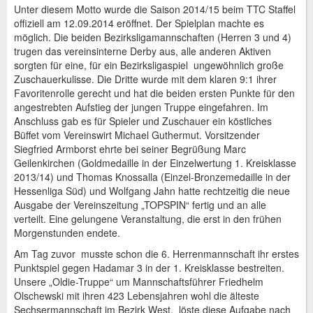
Unter diesem Motto wurde die Saison 2014/15 beim TTC Staffel
offiziell am 12.09.2014 eröffnet. Der Spielplan machte es
möglich. Die beiden Bezirksligamannschaften (Herren 3 und 4)
trugen das vereinsinterne Derby aus, alle anderen Aktiven
sorgten für eine, für ein Bezirksligaspiel ungewöhnlich große
Zuschauerkulisse. Die Dritte wurde mit dem klaren 9:1 ihrer
Favoritenrolle gerecht und hat die beiden ersten Punkte für den
angestrebten Aufstieg der jungen Truppe eingefahren. Im
Anschluss gab es für Spieler und Zuschauer ein köstliches
Büffet vom Vereinswirt Michael Guthermut. Vorsitzender
Siegfried Armborst ehrte bei seiner Begrüßung Marc
Geilenkirchen (Goldmedaille in der Einzelwertung 1. Kreisklasse
2013/14) und Thomas Knossalla (Einzel-Bronzemedaille in der
Hessenliga Süd) und Wolfgang Jahn hatte rechtzeitig die neue
Ausgabe der Vereinszeitung „TOPSPIN“ fertig und an alle
verteilt. Eine gelungene Veranstaltung, die erst in den frühen
Morgenstunden endete.
Am Tag zuvor musste schon die 6. Herrenmannschaft ihr erstes
Punktspiel gegen Hadamar 3 in der 1. Kreisklasse bestreiten.
Unsere „Oldie-Truppe“ um Mannschaftsführer Friedhelm
Olschewski mit ihren 423 Lebensjahren wohl die älteste
Sechsermannschaft im Bezirk West, löste diese Aufgabe nach