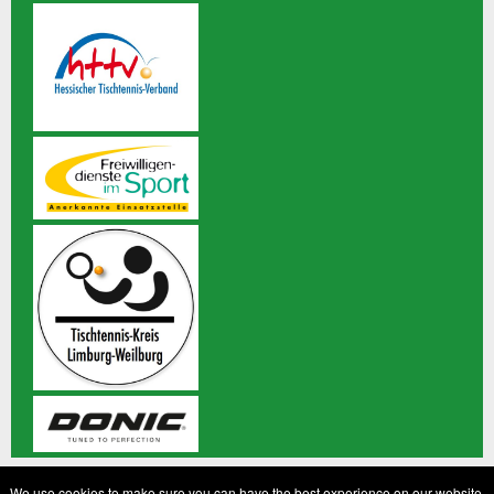
© 2020 TTC Grün-Weiß Staffel 1953 e.V. Alle Rechte
We use cookies to make sure you can have the best experience on our website.