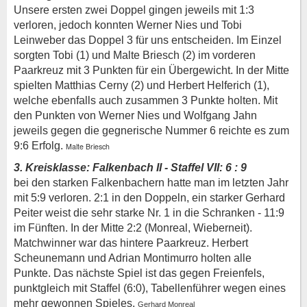
Unsere ersten zwei Doppel gingen jeweils mit 1:3
verloren, jedoch konnten Werner Nies und Tobi
Leinweber das Doppel 3 für uns entscheiden. Im Einzel
sorgten Tobi (1) und Malte Briesch (2) im vorderen
Paarkreuz mit 3 Punkten für ein Übergewicht. In der Mitte
spielten Matthias Cerny (2) und Herbert Helferich (1),
welche ebenfalls auch zusammen 3 Punkte holten. Mit
den Punkten von Werner Nies und Wolfgang Jahn
jeweils gegen die gegnerische Nummer 6 reichte es zum
9:6 Erfolg.
Malte Briesch
3. Kreisklasse: Falkenbach II - Staffel VII: 6 : 9
bei den starken Falkenbachern hatte man im letzten Jahr
mit 5:9 verloren.
2:1 in den Doppeln, ein starker Gerhard
Peiter weist die sehr starke Nr. 1 in die Schranken - 11:9
im Fünften. In der Mitte 2:2 (Monreal, Wieberneit).
Matchwinner war das hintere Paarkreuz. Herbert
Scheunemann und Adrian Montimurro holten alle
Punkte.
Das nächste Spiel ist das gegen Freienfels,
punktgleich mit Staffel (6:0), Tabellenführer wegen eines
mehr gewonnen Spieles.
Gerhard Monreal