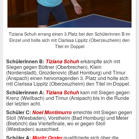
Tiziana Schuh errang einen 3.Platz bei den Schülerinnen B im
Einzel und holte sich mit Clarissa Lippitz (Oberzeuzheim) den
Titel im Doppel
Schülerinnen B:
Tiziana Schuh
erkämpfte sich mit
Siegen gegen Büttner (Oberbrechen), Klein
(Nordenstadt), Grozdenovic (Bad Homburg) und Timur
(Anspach) einen hervorragenden 3. Platz und holte sich
mit Clarissa Lippitz (Oberzeuzheim) den Titel im Doppel.
Schülerinnen A:
Tiziana Schuh
kam mit Siegen gegen
Krenz (Weilbach) und Timur (Anspach) bis in die Runde
der letzten acht.
Schüler C:
Noel Montimurro
erreichte mit Siegen gegen
Stoll (Wiesbaden), Vorstheim (Bad Homburg) und Meier
(Biebrich) das Viertelfinale, wo er gegen Stoll
(Wiesbaden) ausschied.
Schüler A:
Moritz Orgler
qualifizierte sich über die