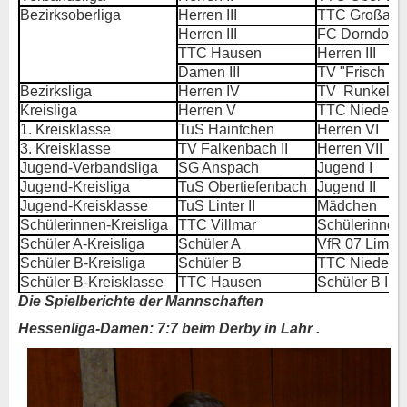
Bezirksoberliga
Herren III
TTC Großalte
Herren III
FC Dorndorf
TTC Hausen
Herren III
Damen III
TV "Frisch au
Bezirksliga
Herren IV
TV Runkel
Kreisliga
Herren V
TTC Niederze
1. Kreisklasse
TuS Haintchen
Herren VI
3. Kreisklasse
TV Falkenbach II
Herren VII
Jugend-Verbandsliga
SG Anspach
Jugend I
Jugend-Kreisliga
TuS Obertiefenbach
Jugend II
Jugend-Kreisklasse
TuS Linter II
Mädchen
Schülerinnen-Kreisliga
TTC Villmar
Schülerinnen
Schüler A-Kreisliga
Schüler A
VfR 07 Limbu
Schüler B-Kreisliga
Schüler B
TTC Niederz
Schüler B-Kreisklasse
TTC Hausen
Schüler B II
Die Spielberichte der Mannschaften
Hessenliga-Damen: 7:7 beim Derby in Lahr .