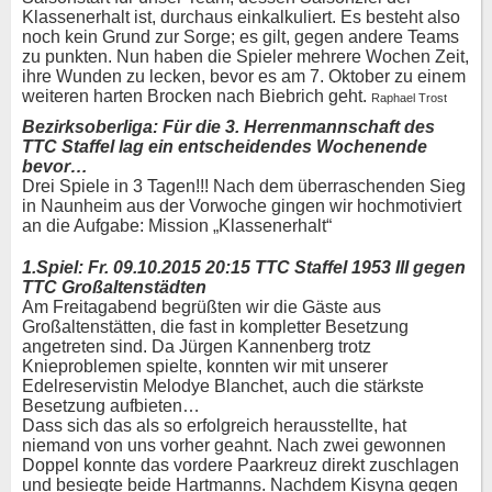
Klassenerhalt ist, durchaus einkalkuliert. Es besteht also
noch kein Grund zur Sorge; es gilt, gegen andere Teams
zu punkten. Nun haben die Spieler mehrere Wochen Zeit,
ihre Wunden zu lecken, bevor es am 7. Oktober zu einem
weiteren harten Brocken nach Biebrich geht.
Raphael Trost
Bezirksoberliga: Für die 3. Herrenmannschaft des
TTC Staffel lag ein entscheidendes Wochenende
bevor…
Drei Spiele in 3 Tagen!!! Nach dem überraschenden Sieg
in Naunheim aus der Vorwoche gingen wir hochmotiviert
an die Aufgabe: Mission „Klassenerhalt“
1.Spiel: Fr. 09.10.2015 20:15 TTC Staffel 1953 III gegen
TTC Großaltenstädten
Am Freitagabend begrüßten wir die Gäste aus
Großaltenstätten, die fast in kompletter Besetzung
angetreten sind. Da Jürgen Kannenberg trotz
Knieproblemen spielte, konnten wir mit unserer
Edelreservistin Melodye Blanchet, auch die stärkste
Besetzung aufbieten…
Dass sich das als so erfolgreich herausstellte, hat
niemand von uns vorher geahnt. Nach zwei gewonnen
Doppel konnte das vordere Paarkreuz direkt zuschlagen
und besiegte beide Hartmanns. Nachdem Kisyna gegen