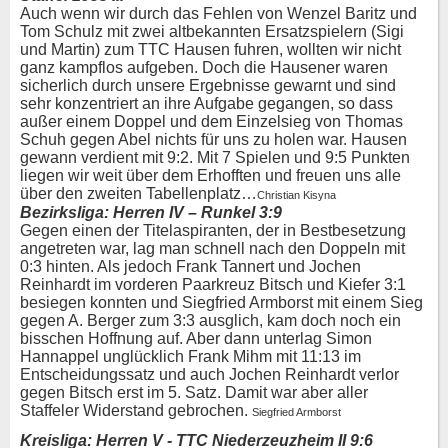
Auch wenn wir durch das Fehlen von Wenzel Baritz und
Tom Schulz mit zwei altbekannten Ersatzspielern (Sigi
und Martin) zum TTC Hausen fuhren, wollten wir nicht
ganz kampflos aufgeben. Doch die Hausener waren
sicherlich durch unsere Ergebnisse gewarnt und sind
sehr konzentriert an ihre Aufgabe gegangen, so dass
außer einem Doppel und dem Einzelsieg von Thomas
Schuh gegen Abel nichts für uns zu holen war. Hausen
gewann verdient mit 9:2. Mit 7 Spielen und 9:5 Punkten
liegen wir weit über dem Erhofften und freuen uns alle
über den zweiten Tabellenplatz…
Christian Kisyna
Bezirksliga: Herren IV – Runkel 3:9
Gegen einen der Titelaspiranten, der in Bestbesetzung
angetreten war, lag man schnell nach den Doppeln mit
0:3 hinten. Als jedoch Frank Tannert und Jochen
Reinhardt im vorderen Paarkreuz Bitsch und Kiefer 3:1
besiegen konnten und Siegfried Armborst mit einem Sieg
gegen A. Berger zum 3:3 ausglich, kam doch noch ein
bisschen Hoffnung auf. Aber dann unterlag Simon
Hannappel unglücklich Frank Mihm mit 11:13 im
Entscheidungssatz und auch Jochen Reinhardt verlor
gegen Bitsch erst im 5. Satz. Damit war aber aller
Staffeler Widerstand gebrochen.
Siegfried Armborst
Kreisliga: Herren V - TTC Niederzeuzheim II 9:6