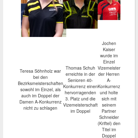
Jochen
Kaiser
wurde im
Einzel
Thomas Schuh
Vizemeister
Teresa Söhnholz war
erreichte in der
der Herren
bei den
Senioren 40-
A-
Bezirksmeisterschaften
Konkurrenz einen
Konkurrenz
sowohl im Einzel, als
hervorragenden
und holte
auch im Doppel der
3. Platz und die
sich mit
Damen A-Konkurrenz
Vizemeisterschaft
seinem
nicht zu schlagen
im Doppel
Partner
Schneider
(Kriftel) den
Titel im
Doppel