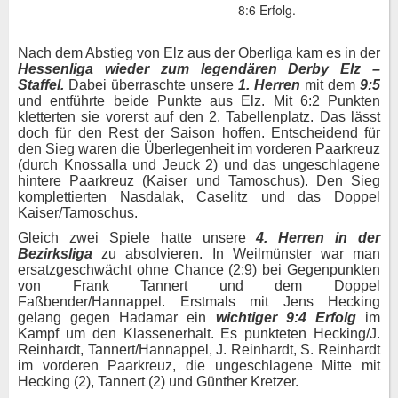
8:6 Erfolg.
Nach dem Abstieg von Elz aus der Oberliga kam es in der
Hessenliga wieder zum legendären Derby Elz –
Staffel.
Dabei überraschte unsere
1. Herren
mit dem
9:5
und entführte beide Punkte aus Elz. Mit 6:2 Punkten
kletterten sie vorerst auf den 2. Tabellenplatz. Das lässt
doch für den Rest der Saison hoffen. Entscheidend für
den Sieg waren die Überlegenheit im vorderen Paarkreuz
(durch Knossalla und Jeuck 2) und das ungeschlagene
hintere Paarkreuz (Kaiser und Tamoschus). Den Sieg
komplettierten Nasdalak, Caselitz und das Doppel
Kaiser/Tamoschus.
Gleich zwei Spiele hatte unsere
4. Herren in der
Bezirksliga
zu absolvieren. In Weilmünster war man
ersatzgeschwächt ohne Chance (2:9) bei Gegenpunkten
von Frank Tannert und dem Doppel
Faßbender/Hannappel. Erstmals mit Jens Hecking
gelang gegen Hadamar ein
wichtiger 9:4 Erfolg
im
Kampf um den Klassenerhalt. Es punkteten Hecking/J.
Reinhardt, Tannert/Hannappel, J. Reinhardt, S. Reinhardt
im vorderen Paarkreuz, die ungeschlagene Mitte mit
Hecking (2), Tannert (2) und Günther Kretzer.