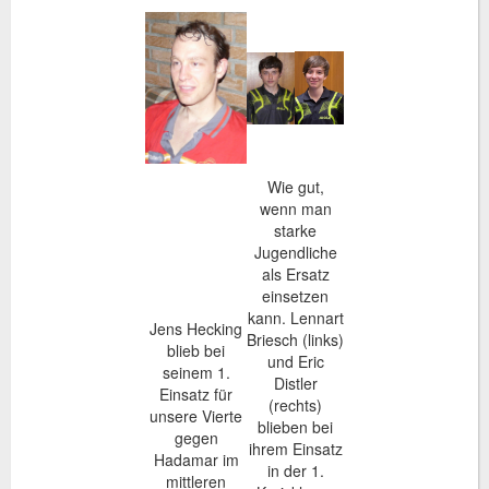
Wie gut,
wenn man
starke
Jugendliche
als Ersatz
einsetzen
kann. Lennart
Jens Hecking
Briesch (links)
blieb bei
und Eric
seinem 1.
Distler
Einsatz für
(rechts)
unsere Vierte
blieben bei
gegen
ihrem Einsatz
Hadamar im
in der 1.
mittleren