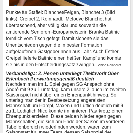
Punkte für Staffel: Blanchet/Feigen, Blanchet 3 (Bild
links), Greipel 2, Reinhardt. Melodye Blanchet hat
überraschend, aber völlig klar und souverän die
amtierende Senioren -Europameisterin Branka Batinic
förmlich vom Tisch gefegt. Damit sicherte sie das
Unentschieden gegen die in bester Formation
aufgelaufenen Gastgeberinnen aus Lahr. Auch Esther
Greipel lieferte Batinic einen heißen Kampf und konnte
sie bis in den Entscheidungssatz zwingen.
Sabine Reinhardt
Verbandsliga: 2. Herren unterliegt Titelfavorit Ober-
Erlenbach II erwartungsgemäß deutlich
Nachdem man im 1. Spiel gegen SG Anspach ohne
André mit 9 zu 1 unterlag, kam unsere 2. auch im zweiten
Saisonspiel nicht über einen Ehrenpunkt hinweg. So
unterlag man der in Bestbesetzung angereisten
Mannschaft um Hampl, Maxen und Lüttich deutlich mit 9
zu 1. Lediglich Nico konnte im hinteren Paarkreuz einen
Ehrenpunkt erzielen. Diese beiden Niederlagen gegen
Mannschaften, die sich am Ende der Saison im vorderen
Tabellenbereich wiederfinden werden, waren zum
Saisonstart für unser Team, dessen Saisonziel der