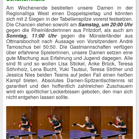
Am Wochenende bestreiten unsere Damen in der
Regionalliga West einen Doppelspieltag und könnten
sich mit 2 Siegen in der Tabellenspitze vorerst festsetzen.
Die Chancen stehen sowohl am
Samstag, um 20:00 Uhr
gegen die Rheinländerinnen aus Fritzdorf, als auch am
Sonntag, 11:00 Uhr
gegen die Münsterländer aus
Ottmarsbocholt nach Aussage von Vorsitzendem André
Tamoschus bei 50:50. Die Gastmannschaften verfügen
über erfahrene Spielerinnen, unsere Damen setzen eine
gute Mischung aus Erfahrung und Jugend dagegen. Alle
sind fit und so wollen Lisa Stickel, Anke Brück, Teresa
Söhnholz, Lena Bucht, Yuki Tsutsui, Teresa Ströher und
Jessica Nies beiden Teams auf jeden Fall einen heißen
Kampf bieten. Absolutes Damen-Spitzentischtennis ist
garantiert und den hoffentlich zahlreichen Zuschauern
wird ein sportlicher Leckerbissen geboten, den man sich
nicht entgehen lassen sollte.