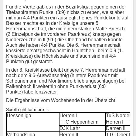
Für die Vierte gab es in der Bezirksliga gegen einen der
Titelaspiranten Runkel (3:9) nichts zu erben, weist aber
mit nun 4:4 Punkten ein ausgeglichenes Punktekonto auf.
Besser machte es in der Kreisliga unsere 5.
Herrenmannschaft, die mit einem starken Malte Briesch
(2 Einzelpunkte im vorderen Paarkreuz) knapp gegen
Niederzeuzheim II (9:6) die Oberhand behalten konnte.
Auch sie haben 4:4 Punkte. Die 6. Herrenmannschaft
kassierte ersatzgeschwächt in Haintchen I beim 0:9 (1.
Kreisklasse) die Höchststrafe und auch sind mit 4:4
Punkten gut gestartet.
In der 3. Kreisklasse bleibt unsere 7. Herrenmannschaft
nach dem 9:6-Auswärtserfolg (hintere Paarkreuz mit
Scheunemann und Montimurro blieb ungeschlagen) bei
Falkenbach II weiterhin ohne Punktverlust (6:0
Punkte)Tabellenzweiter.
Die Ergebnisse vom Wochenende in der Übersicht
Scroll right for more ->
Hessenliga
Herren I
TuS Nordenst
TTC Heppenheim
Herren I
DJK Lahr
Damen II
Verbandsliga
Herren II
TTC Ober-Erl