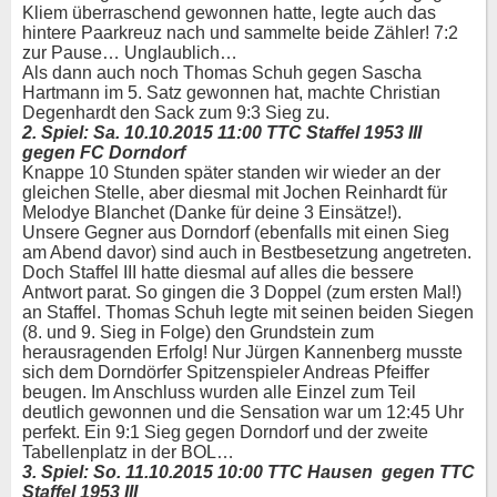
Kliem überraschend gewonnen hatte, legte auch das
hintere Paarkreuz nach und sammelte beide Zähler! 7:2
zur Pause… Unglaublich…
Als dann auch noch Thomas Schuh gegen Sascha
Hartmann im 5. Satz gewonnen hat, machte Christian
Degenhardt den Sack zum 9:3 Sieg zu.
2. Spiel: Sa. 10.10.2015 11:00 TTC Staffel 1953 III
gegen FC Dorndorf
Knappe 10 Stunden später standen wir wieder an der
gleichen Stelle, aber diesmal mit Jochen Reinhardt für
Melodye Blanchet (Danke für deine 3 Einsätze!).
Unsere Gegner aus Dorndorf (ebenfalls mit einen Sieg
am Abend davor) sind auch in Bestbesetzung angetreten.
Doch Staffel III hatte diesmal auf alles die bessere
Antwort parat. So gingen die 3 Doppel (zum ersten Mal!)
an Staffel. Thomas Schuh legte mit seinen beiden Siegen
(8. und 9. Sieg in Folge) den Grundstein zum
herausragenden Erfolg! Nur Jürgen Kannenberg musste
sich dem Dorndörfer Spitzenspieler Andreas Pfeiffer
beugen. Im Anschluss wurden alle Einzel zum Teil
deutlich gewonnen und die Sensation war um 12:45 Uhr
perfekt. Ein 9:1 Sieg gegen Dorndorf und der zweite
Tabellenplatz in der BOL…
3. Spiel: So. 11.10.2015 10:00 TTC Hausen gegen TTC
Staffel 1953 III