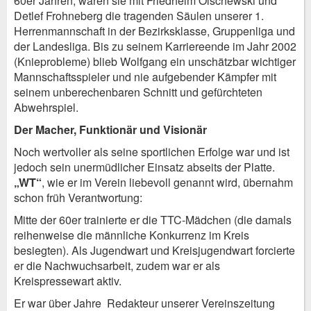
60er Jahren, waren sie mit Friedhelm Olschewski und
Detlef Frohneberg die tragenden Säulen unserer 1.
Herrenmannschaft in der Bezirksklasse, Gruppenliga und
der Landesliga. Bis zu seinem Karriereende im Jahr 2002
(Knieprobleme) blieb Wolfgang ein unschätzbar wichtiger
Mannschaftsspieler und nie aufgebender Kämpfer mit
seinem unberechenbaren Schnitt und gefürchteten
Abwehrspiel.
Der Macher, Funktionär und Visionär
Noch wertvoller als seine sportlichen Erfolge war und ist
jedoch sein unermüdlicher Einsatz abseits der Platte.
„WT“
, wie er im Verein liebevoll genannt wird, übernahm
schon früh Verantwortung:
Mitte der 60er trainierte er die TTC-Mädchen (die damals
reihenweise die männliche Konkurrenz im Kreis
besiegten). Als Jugendwart und Kreisjugendwart forcierte
er die Nachwuchsarbeit, zudem war er als
Kreispressewart aktiv.
Er war über Jahre Redakteur unserer Vereinszeitung