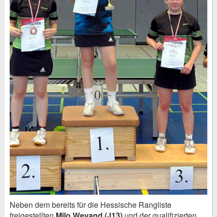
Neben dem bereits für die Hessische Rangliste
freigestellten
Milo Weyand (J13)
und der qualifizierten