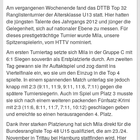
Am vergangenen Wochenende fand das DTTB Top 32
Ranglistenturnier der Altersklasse U13 statt. Hier hatten
die jüngsten Talente des Jahrgangs 2012 und jünger die
Gelegenheit, sich auf nationaler Ebene zu messen. Für
dieses prestigeträchtige Turnier wurde Mila, unsere
Spitzenspielerin, vom HTTV nominiert.
Am ersten Turniertag setzte sich Mila in der Gruppe C mit
6:1 Siegen souverän als Erstplatzierte durch. Am zweiten
Tag gewann sie ihr Auftaktspiel und zog damit ins
Viertelfinale ein, wo sie um den Einzug in die Top 4
spielte. In einem spannenden Match unterlag sie jedoch
knapp mit 2:3 (9:11, 11:9, 9:11, 11:6, 7:11) gegen die
spätere Turniersiegerin. Auch im Spiel um Platz 3 musste
sie sich nach einem weiteren packenden Fünfsatz-Krimi
mit 2:3 (11:6, 8:11, 11:7, 7:11, 10:12) geschlagen geben
und erreichte so einen herausragenden 4. Platz.
Dank ihrer starken Platzierung hat sich Mila direkt für die
Bundesrangliste Top 48 U15 qualifiziert, die am 23./24.
November in Trittau bei Hamburg stattfinden wird. Hier