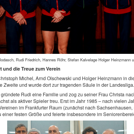
dasch, Rudi Friedrich, Hannes Röhr, Stefan Kalvelage Holger Heinzmann u
t und die Treue zum Verein
hristoph Michel, Arnd Olschewski und Holger Heinzmann in die 
e Zweite und wurde dort zur tragenden Säule in der Landesliga
ründete Rudi eine Familie und zog zu seiner Frau Christa nach 
st als aktiver Spieler treu. Erst im Jahr 1985 – nach vielen J
 Vereinen im Frankfurter Raum (zunächst nach Sachsenhausen, 
u einer festen Größe und feierte insbesondere im Seniorenberei