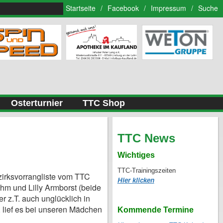
Startseite
/
Facebook
/
Impressum
/
Suche
Osterturnier
TTC Shop
TTC News
Wichtiges
TTC-Trainingszeiten
zirksvorrangliste vom TTC
Hier klicken
hm und Lilly Armborst (beide
r z.T. auch unglücklich in
, lief es bei unseren Mädchen
Kommende Termine