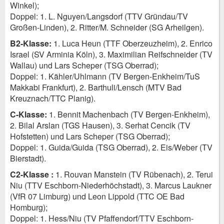
Winkel);
Doppel: 1. L. Nguyen/Langsdorf (TTV Gründau/TV
Großen-Linden), 2. Ritter/M. Schneider (SG Arheilgen).
B2-Klasse:
1. Luca Heun (TTF Oberzeuzheim), 2. Enrico
Israel (SV Arminia Köln), 3. Maximilian Reifschneider (TV
Wallau) und Lars Scheper (TSG Oberrad);
Doppel: 1. Kähler/Uhlmann (TV Bergen-Enkheim/TuS
Makkabi Frankfurt), 2. Barthuli/Lensch (MTV Bad
Kreuznach/TTC Planig).
C-Klasse:
1. Bennit Machenbach (TV Bergen-Enkheim),
2. Bilal Arslan (TGS Hausen), 3. Serhat Cencik (TV
Hofstetten) und Lars Scheper (TSG Oberrad);
Doppel: 1. Guida/Guida (TSG Oberrad), 2. Eis/Weber (TV
Bierstadt).
C2-Klasse :
1. Rouvan Manstein (TV Rübenach), 2. Terui
Niu (TTV Eschborn-Niederhöchstadt), 3. Marcus Laukner
(VfR 07 Limburg) und Leon Lippold (TTC OE Bad
Homburg);
Doppel: 1. Hess/Niu (TV Pfaffendorf/TTV Eschborn-