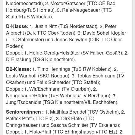
Niederhöchstadt), 2. Moxter/Gatscher (TTC OE Bad
Homburg/TuS Hornau), 3. Reis/Neugebauer (TTC
Staffel/TuS Wirbelau).
D-Klasse:
1. Justin Nitz (TuS Nordenstadt), 2. Peter
Albrecht (DJK TTC Ober-Roden), 3. David Sohel Klopfer
(TTC Salmünster) und Jonas Schwinn (DJK TTC Ober-
Roden);
Doppel: 1. Heine-Gerbig/Hofstätter (SV Falken-Gesäß), 2.
D`Elia/Jung (TSG Kleinostheim).
D2-Klasse:
1. Timo Hennings (TuS RW Koblenz), 2.
Louis Wanhoff (SKG Rodgau), 3. Tobias Eschmann (TV
Okarben) und Felix Schneider (TTC Staffel);
Doppel: 1. Wir/Eschmann (TV Okarben), 2.
Neugebauer/Röder (TuS Wirbelau/TV Berzhahn), 3.
Jung/Tsobanidis (TSG Kleinostheim/VfL Eschhofen).
Senioren/innen :
1. Matthias Brendel (TSV Ostheim), 2.
Patrick Pfaff (TTC Elz), 3. Dirk Flato (TTC
Ehringshausen) und Sascha Schmitter (TV Erkelenz);
Doppel: 1. Flato/Pfaff (TTC Ehringshausen/TTC Elz), 2.