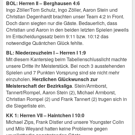
BOL: Herren II – Berghausen 4:6
Ingo Zöller/Tom Schulz, Ingo Zöller, Aaron Stein und
Christian Degenhardt brachten unser Team 4:2 in Front.
Doch dann siegten nur die Gäste. Bedauerlich, dass
Christian und Aaron in den beiden letzten Spielen jeweils
im Entscheidungssatz beim 9:11 bzw. 10:12 das
notwendige Quäntchen Glück fehlte.
BL: Niederzeuzheim I – Herren I 1:9
Mit diesem Kantersieg beim Tabellenschlusslicht machte
unsere Dritte ihr Meisterstück. Bei noch 3 ausstehenden
Spielen und 7 Punkten Vorsprung sind sie nicht mehr
einzuholen.
Herzlichen Glückwunsch zur
Meisterschaft der Bezirksliga
. Stein/Armborst,
Tannert/Rompel, Aaron Stein (2), Michael Armborst,
Christian Rompel (2) und Frank Tannert (2) trugen sich in
die Siegerliste ein.
KK 1: Herren VII – Haintchen I 10:0
Michael Zips, Frank Distler und unsere Youngster Colin
und Milo Weyand hatten keine Probleme gegen