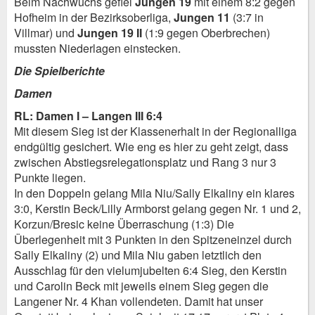
Beim Nachwuchs gefiel
Jungen 19
mit einem 8:2 gegen
Hofheim in der Bezirksoberliga,
Jungen 11
(3:7 in
Villmar) und
Jungen 19 II
(1:9 gegen Oberbrechen)
mussten Niederlagen einstecken.
Die Spielberichte
Damen
RL: Damen I – Langen III 6:4
Mit diesem Sieg ist der Klassenerhalt in der Regionalliga
endgültig gesichert. Wie eng es hier zu geht zeigt, dass
zwischen Abstiegsrelegationsplatz und Rang 3 nur 3
Punkte liegen.
In den Doppeln gelang Mila Niu/Sally Elkaliny ein klares
3:0, Kerstin Beck/Lilly Armborst gelang gegen Nr. 1 und 2,
Korzun/Bresic keine Überraschung (1:3) Die
Überlegenheit mit 3 Punkten in den Spitzeneinzel durch
Sally Elkaliny (2) und Mila Niu gaben letztlich den
Ausschlag für den vielumjubelten 6:4 Sieg, den Kerstin
und Carolin Beck mit jeweils einem Sieg gegen die
Langener Nr. 4 Khan vollendeten. Damit hat unser