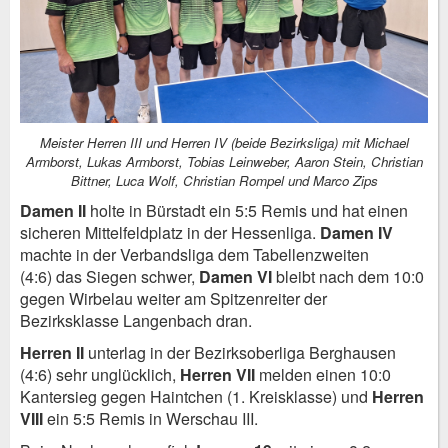
Meister Herren III und Herren IV (beide Bezirksliga) mit Michael
Armborst, Lukas Armborst, Tobias Leinweber, Aaron Stein, Christian
Bittner, Luca Wolf, Christian Rompel und Marco Zips
Damen II
holte in Bürstadt ein 5:5 Remis und hat einen
sicheren Mittelfeldplatz in der Hessenliga.
Damen IV
machte in der Verbandsliga dem Tabellenzweiten
(4:6) das Siegen schwer,
Damen VI
bleibt nach dem 10:0
gegen Wirbelau weiter am Spitzenreiter der
Bezirksklasse Langenbach dran.
Herren II
unterlag in der Bezirksoberliga Berghausen
(4:6) sehr unglücklich,
Herren VII
melden einen 10:0
Kantersieg gegen Haintchen (1. Kreisklasse) und
Herren
VIII
ein 5:5 Remis in Werschau III.