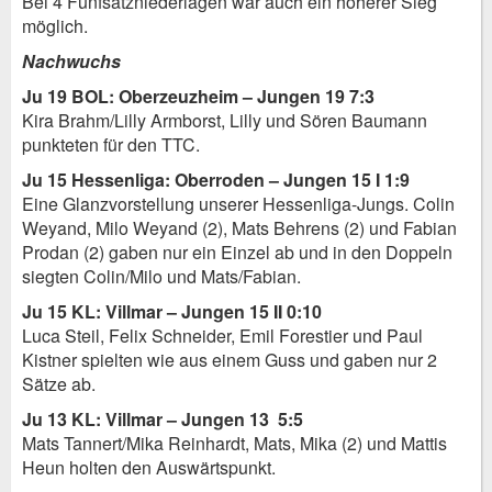
Bei 4 Fünfsatzniederlagen war auch ein höherer Sieg
möglich.
Nachwuchs
Ju 19 BOL: Oberzeuzheim – Jungen 19 7:3
Kira Brahm/Lilly Armborst, Lilly und Sören Baumann
punkteten für den TTC.
Ju 15 Hessenliga: Oberroden – Jungen 15 I 1:9
Eine Glanzvorstellung unserer Hessenliga-Jungs. Colin
Weyand, Milo Weyand (2), Mats Behrens (2) und Fabian
Prodan (2) gaben nur ein Einzel ab und in den Doppeln
siegten Colin/Milo und Mats/Fabian.
Ju 15 KL: Villmar – Jungen 15 II 0:10
Luca Steil, Felix Schneider, Emil Forestier und Paul
Kistner spielten wie aus einem Guss und gaben nur 2
Sätze ab.
Ju 13 KL: Villmar – Jungen 13 5:5
Mats Tannert/Mika Reinhardt, Mats, Mika (2) und Mattis
Heun holten den Auswärtspunkt.