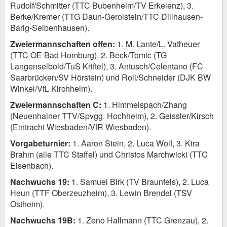
Rudolf/Schmitter (TTC Bubenheim/TV Erkelenz), 3.
Berke/Kremer (TTG Daun-Gerolstein/TTC Dillhausen-
Barig-Selbenhausen).
Zweiermannschaften offen:
1. M. Lante/L. Vatheuer
(TTC OE Bad Homburg), 2. Beck/Tomic (TG
Langenselbold/TuS Kriftel), 3. Antusch/Celentano (FC
Saarbrücken/SV Hörstein) und Roll/Schneider (DJK BW
Winkel/VfL Kirchheim).
Zweiermannschaften C:
1. Himmelspach/Zhang
(Neuenhainer TTV/Spvgg. Hochheim), 2. Geissler/Kirsch
(Eintracht Wiesbaden/VfR Wiesbaden).
Vorgabeturnier:
1. Aaron Stein, 2. Luca Wolf, 3. Kira
Brahm (alle TTC Staffel) und Christos Marchwicki (TTC
Eisenbach).
Nachwuchs 19:
1. Samuel Birk (TV Braunfels), 2. Luca
Heun (TTF Oberzeuzheim), 3. Lewin Brendel (TSV
Ostheim).
Nachwuchs 19B:
1. Zeno Hallmann (TTC Grenzau), 2.