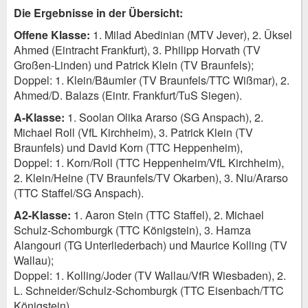
Die Ergebnisse in der Übersicht:
Offene Klasse:
1. Milad Abedinian (MTV Jever), 2. Üksel
Ahmed (Eintracht Frankfurt), 3. Philipp Horvath (TV
Großen-Linden) und Patrick Klein (TV Braunfels);
Doppel: 1. Klein/Bäumler (TV Braunfels/TTC Wißmar), 2.
Ahmed/D. Balazs (Eintr. Frankfurt/TuS Siegen).
A-Klasse:
1. Soolan Olika Ararso (SG Anspach), 2.
Michael Roll (VfL Kirchheim), 3. Patrick Klein (TV
Braunfels) und David Korn (TTC Heppenheim),
Doppel: 1. Korn/Roll (TTC Heppenheim/VfL Kirchheim),
2. Klein/Heine (TV Braunfels/TV Okarben), 3. Niu/Ararso
(TTC Staffel/SG Anspach).
A2-Klasse:
1. Aaron Stein (TTC Staffel), 2. Michael
Schulz-Schomburgk (TTC Königstein), 3. Hamza
Alangouri (TG Unterliederbach) und Maurice Kolling (TV
Wallau);
Doppel: 1. Kolling/Joder (TV Wallau/VfR Wiesbaden), 2.
L. Schneider/Schulz-Schomburgk (TTC Eisenbach/TTC
Königstein).